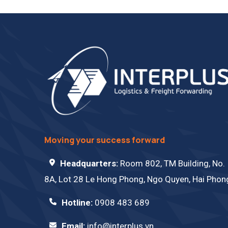
Moving your success forward
Headquarters:
Room 802, TM Building, No.
8A, Lot 28 Le Hong Phong, Ngo Quyen, Hai Phon
Hotline:
0908 483 689
Email:
info@interplus.vn