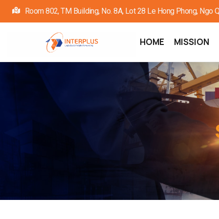
Skip
Room 802, TM Building, No. 8A, Lot 28 Le Hong Phong, Ngo Quy
to
main
Main
HOME
MISSION
navigation
content