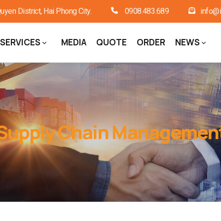
en District, Hai Phong City.
0908.483.689
info@i
SERVICES
MEDIA
QUOTE
ORDER
NEWS
Supply Chain Managemen