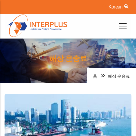
주
Korean
List
요
콘
텐
츠
로
해상 운송료
건
너
홈
해상 운송료
뛰
기