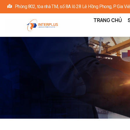
Nhảy
Phòng 802, tòa nhà TM, số 8A lô 28 Lê Hồng Phong, P. Gia Viê
đến
Main
TRANG CHỦ
nội
navigation
dung