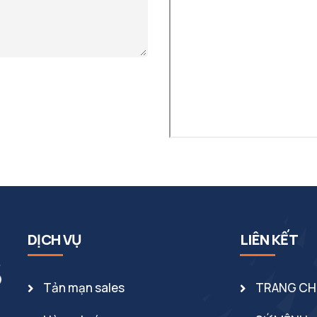
DỊCH VỤ
LIÊN KẾT
Tản mạn sales
TRANG C