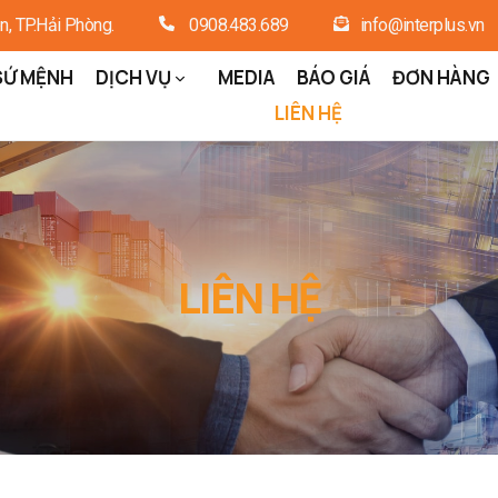
n, TP.Hải Phòng.
0908.483.689
info@interplus.vn
SỨ MỆNH
DỊCH VỤ
MEDIA
BÁO GIÁ
ĐƠN HÀNG
LIÊN HỆ
LIÊN HỆ