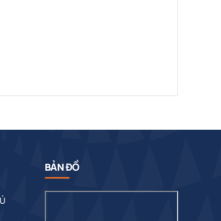
BẢN ĐỒ
HỦ