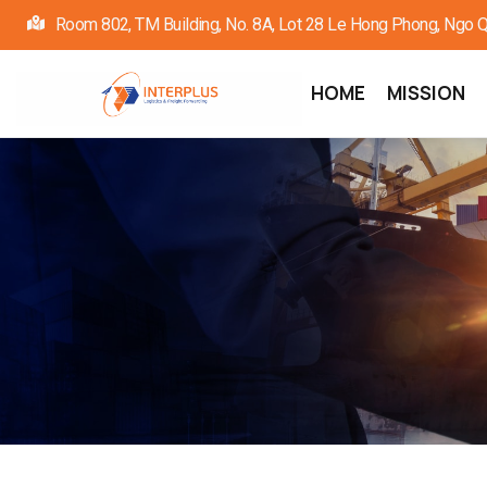
Skip
Room 802, TM Building, No. 8A, Lot 28 Le Hong Phong, Ngo Quy
to
main
Main
HOME
MISSION
navigation
content