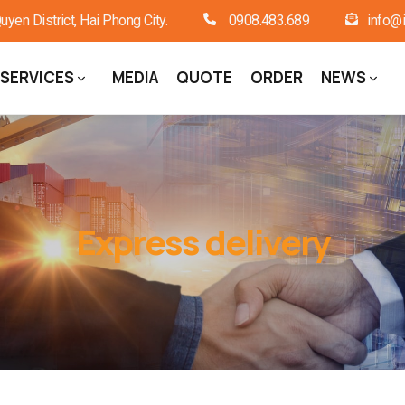
en District, Hai Phong City.
0908.483.689
info@i
SERVICES
MEDIA
QUOTE
ORDER
NEWS
Express delivery